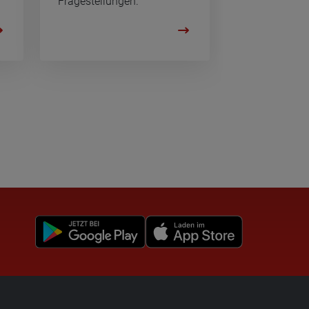
Fra­ge­stel­lun­gen.