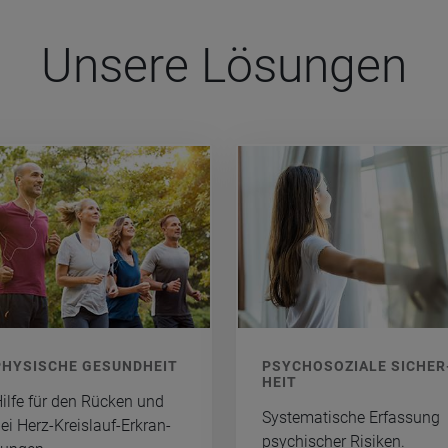
Unsere Lösun­gen
HY­SI­SCHE GE­SUND­HEIT
PSY­CHO­SO­ZIA­LE SI­CHER
HEIT
ilfe für den Rü­cken und
Sys­te­ma­ti­sche Er­fas­sung
ei Herz-Kreis­lauf-Er­kran­
psy­chi­scher Ri­si­ken.