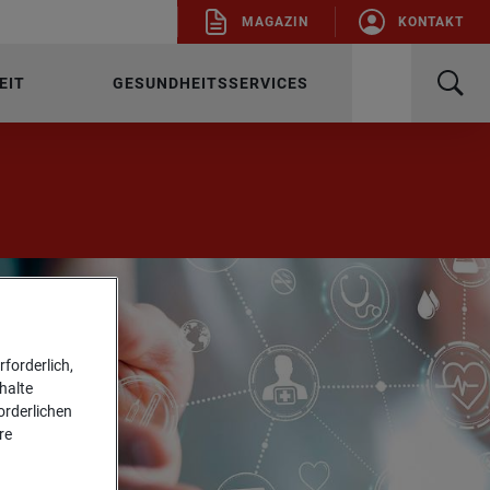
MA­GA­ZIN
KON­TAKT
EIT
GESUNDHEITSSERVICES
forderlich,
halte
forderlichen
re