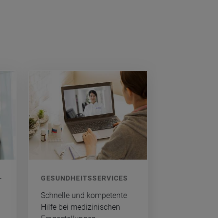
­
GE­SUND­HEITS­SER­VICES
Schnel­le und kom­pe­ten­te
Hilfe bei me­di­zi­ni­schen