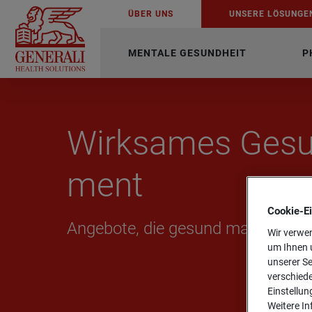
ÜBER UNS
UN­SE­RE LÖ­SUN­GE
MENTALE GESUNDHEIT
P
Wirk­sa­mes Ge­su
ment
Cookie-­E
An­ge­bo­te, die ge­sund ma­chen.
Wir verwen
um Ihnen u
unserer Se
verschiede
Einstellun
Weitere In