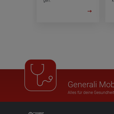
gen.
k
Gene­rali Mob
Alles für deine Gesundheit