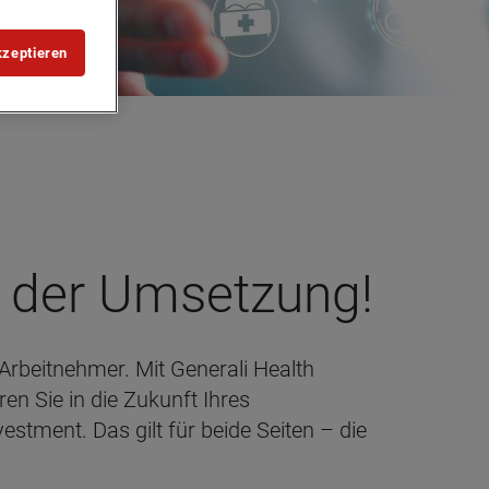
kzeptieren
in der Umset­zung!
Arbeitnehmer. Mit Generali Health
ren Sie in die Zukunft Ihres
tment. Das gilt für beide Seiten – die
.