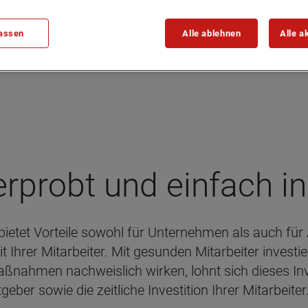
assen
Alle ablehnen
Alle a
, erprobt und ein­fach 
tet Vorteile sowohl für Unternehmen als auch für 
t Ihrer Mitarbeiter. Mit gesunden Mitarbeiter investie
ahmen nachweislich wirken, lohnt sich dieses Inves
tgeber sowie die zeitliche Investition Ihrer Mitarbeiter