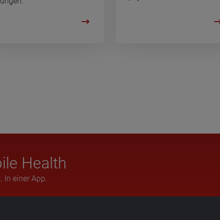
un­gen.
ile Health
. In einer App.