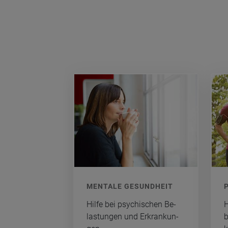
MEN­TA­LE GE­SUND­HEIT
P
Hilfe bei psy­chi­schen Be­
H
las­tun­gen und Er­kran­kun­
b