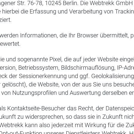
gener Str. 76-78, 10245 Berlin. Die Webtrekk Gmb
de hierbei die Erfassung und Verarbeitung von Track
iert.
erden Informationen, die Ihr Browser übermittelt,
ewertet.
ie und sogenannte Pixel, die auf jeder Website ein
ersion, Betriebssystem, Bildschirmauflösung, IP-Adr
k der Sessionerkennung und ggf. Geolokalisierung l
gelöscht), die Website, von der aus Sie uns besuchen
 von Nutzungsprofilen und Auswertung derselben erf
s Kontaktseite-Besucher das Recht, der Datenspeic
ukunft zu widersprechen, so dass sie in Zukunft nic
ebtrekk kann also jederzeit mit Wirkung für die Z
 Opt-out-Funktion unseres Dienstleisters Webtrekk. Hi