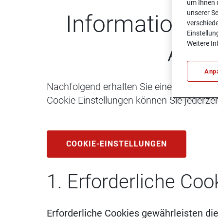
um Ihnen u
unserer Se
Infor­ma­tio­nen
verschiede
Einstellun
Weitere In
Ana­l
Anp
Nachfolgend erhalten Sie einen Überblic
Cookie Einstellungen können Sie jederze
COOKIE-EINSTELLUNGEN
1. Erforderliche Coo
Erforderliche Cookies gewährleisten di