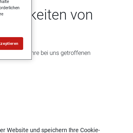
halte
forderlichen
­lich­kei­ten von
re
s­tern
kzeptieren
und Tools. Ihre bei uns getroffenen
rer Website und speichern Ihre Cookie-