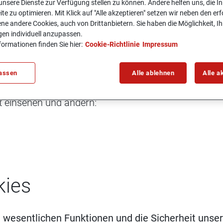
nsere Dienste zur Verfügung stellen zu können. Andere helfen uns, die In
ite zu optimieren. Mit Klick auf "Alle akzeptieren" setzen wir neben den er
 und Wider­spruchs­mög
ne andere Cookies, auch von Drittanbietern. Sie haben die Möglichkeit, Ih
gen individuell anzupassen.
formationen finden Sie hier:
Cookie-Richtlinie
Impressum
y­se­tools und Dienst­lei
assen
Alle ablehnen
Alle a
k über den Einsatz der von uns verwendeten Cookies 
it einsehen und ändern:
kies
e wesentlichen Funktionen und die Sicherheit unse