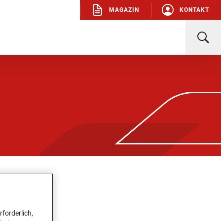
MA­GA­ZIN
KON­TAKT
forderlich,