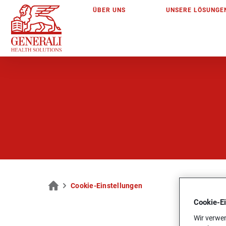
ÜBER UNS
UN­SE­RE LÖ­SUN­GE
Coo­kie-Ein­stel­lun­gen
Cookie-­E
Wir verwen