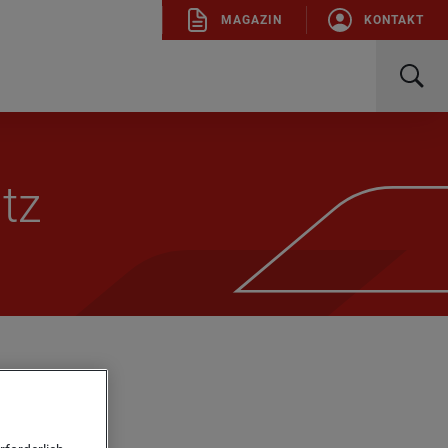
MA­GA­ZIN
KON­TAKT
atz