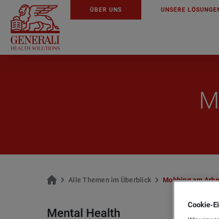
ÜBER UNS
UN­SE­RE LÖ­SUN­GE
Mo
Alle The­men im Über­blick
Mob­bing am Ar­bei
Cookie-­E
Mental Health