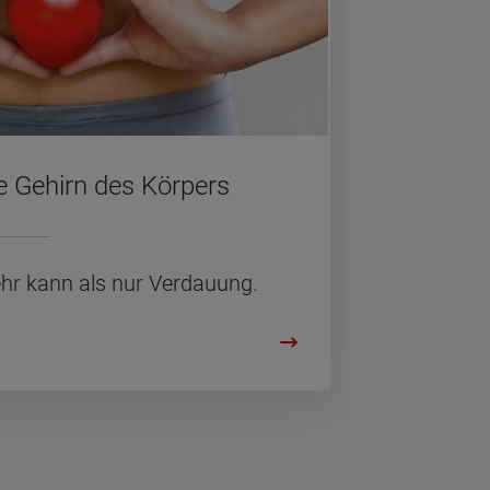
 Ge­hirn des Kör­pers
 kann als nur Ver­dau­ung.