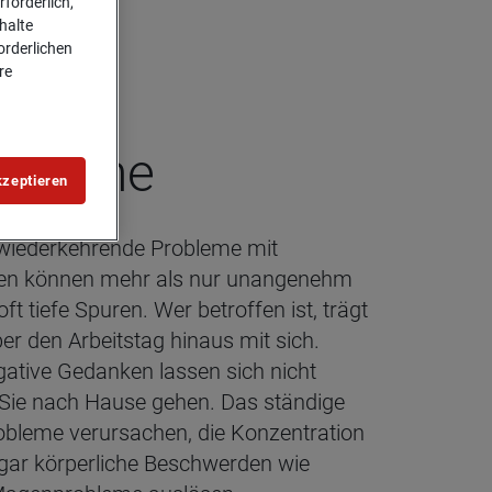
forderlich,
halte
forderlichen
re
rof­fene
kzeptieren
wiederkehrende Probleme mit
gen können mehr als nur unangenehm
oft tiefe Spuren. Wer betroffen ist, trägt
er den Arbeitstag hinaus mit sich.
ative Gedanken lassen sich nicht
 Sie nach Hause gehen. Das ständige
obleme verursachen, die Konzentration
ogar körperliche Beschwerden wie