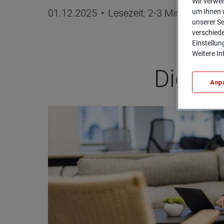
Wir verwen
01.12.2025
•
Lesezeit: 2-3 Minuten
um Ihnen u
unserer Se
verschiede
Einstellun
Weitere In
Die uns
Anp