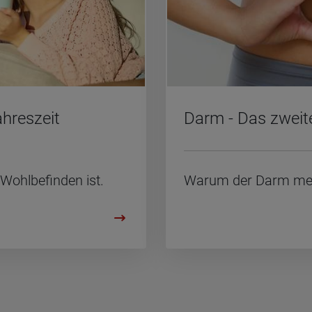
h­res­zeit
Darm - Das zwei­te
ohl­be­fin­den ist.
Warum der Darm mehr