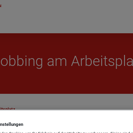
N
b­bing am Ar­beits­pl
ts­platz
instellungen