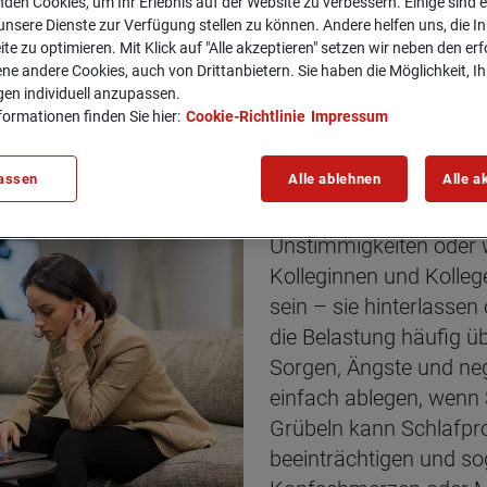
den Cookies, um Ihr Erlebnis auf der Website zu verbessern. Einige sind er
nsere Dienste zur Verfügung stellen zu können. Andere helfen uns, die In
ite zu optimieren. Mit Klick auf "Alle akzeptieren" setzen wir neben den er
ne andere Cookies, auch von Drittanbietern. Sie haben die Möglichkeit, Ih
gen individuell anzupassen.
formationen finden Sie hier:
Cookie-Richtlinie
Impressum
icht­bare Last für Bet
assen
Alle ablehnen
Alle a
Unstimmigkeiten oder 
Kolleginnen und Kolle
sein – sie hinterlassen 
die Belastung häufig üb
Sorgen, Ängste und neg
einfach ablegen, wenn
Grübeln kann Schlafpr
beeinträchtigen und s