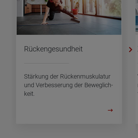
Rü­cken­ge­sund­heit
Stär­kung der Rü­cken­mus­ku­la­tur
und Ver­bes­se­rung der Be­weg­lich­
keit.