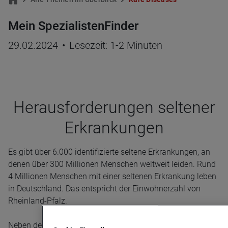
Mein SpezialistenFinder
29.02.2024
•
Lesezeit: 1-2 Minuten
Her­aus­for­de­run­gen sel­te­ner
Erkran­kun­gen
Es gibt über 6.000 identifizierte seltene Erkrankungen, an
denen über 300 Millionen Menschen weltweit leiden. Rund
4 Millionen Menschen mit einer seltenen Erkrankung leben
in Deutschland. Das entspricht der Einwohnerzahl von
Rheinland-Pfalz.
Neben der Behandlung ist der Weg zur richtigen Diagnose