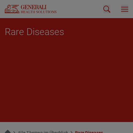
Rare Di­sea­ses
Alle The­men im Über­blick
Rare Di­sea­ses