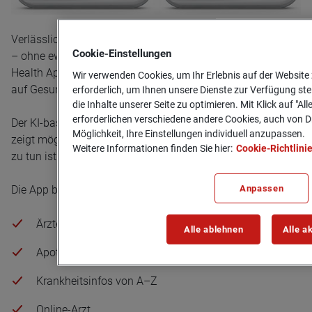
Verlässliche Antworten auf Fragen zu Krankheiten erhalten
Cookie-­Einstellungen
– ohne ewig danach zu suchen? Mit der Generali Mobile
Health App erhalten Sie schnell und zuverlässig Antworten
Wir verwenden Cookies, um Ihr Erlebnis auf der Website 
auf Gesundheitsfragen – ganz ohne langes Suchen.
erforderlich, um Ihnen unsere Dienste zur Verfügung ste
die Inhalte unserer Seite zu optimieren. Mit Klick auf "Al
erforderlichen verschiedene andere Cookies, auch von Dr
Der KI-basierte Symptom-Checker prüft Ihre Angaben und
Möglichkeit, Ihre Einstellungen individuell anzupassen.
zeigt mögliche Ursachen. Anschließend erfahren Sie, was
Weitere Informationen finden Sie hier:
Cookie-Richtlini
zu tun ist und ob ärztlicher Rat nötig ist.
Anpassen
Die App bietet Ihnen außerdem:
Ärzte finden
Alle ablehnen
Alle a
Apotheken & Notdienste
Krankheitsinfos von A–Z
Online-Arzt