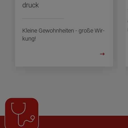
druck
Klei­ne Ge­wohn­hei­ten - große Wir­
kung!