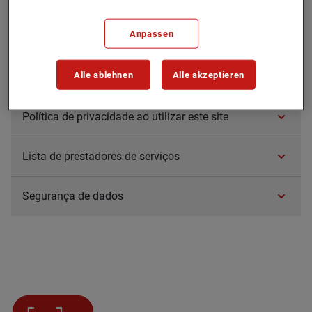
Anpassen
Infor­mações gerais sobre pro­teção de dados
para inter­essa­dos e par­ti­ci­pan­tes nos pro­gramas
Alle ablehnen
Alle akzeptieren
de saúde da Gene­rali Health Solu­ti­ons GmbH
Política de pri­va­ci­dade ao uti­li­zar este site
Lista de pre­sta­do­res de ser­viços
Segu­rança de dados